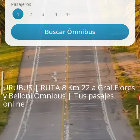
Pasajeros
1
2
3
4
4+
URUBUS | RUTA 8 Km 22 a Gral.Flores
y Belloni Ómnibus | Tus pasajes
online