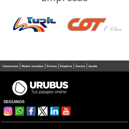
❮
❯
Conocenos
Redes sociales
Prensa
Empleos
Socios
Ayuda
SEGUINOS