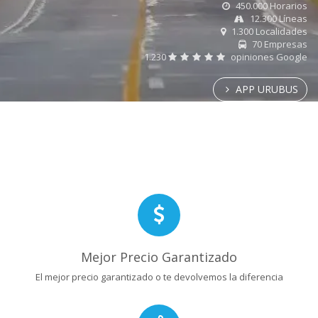
450.000 Horarios
12.300 Líneas
1.300 Localidades
70 Empresas
1.230
opiniones Google
APP URUBUS
Mejor Precio Garantizado
El mejor precio garantizado o te devolvemos la diferencia