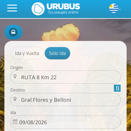
Ida y Vuelta
Sólo Ida
Origen
Destino
Ida