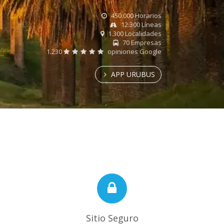
450.000 Horarios
12.300 Líneas
1.300 Localidades
70 Empresas
1.230
opiniones Google
APP URUBUS
Sitio Seguro