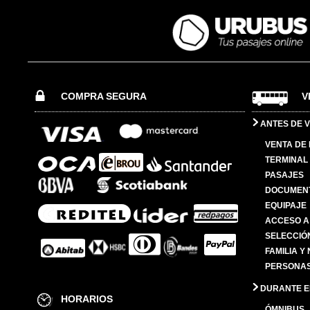
COMPRA SEGURA
V
ANTES DE V
VENTA DE
TERMINAL 
PASAJES
DOCUMENT
EQUIPAJE
ACCESO A
SELECCIÓ
FAMILIA Y
PERSONAS
DURANTE EL
HORARIOS
ÓMNIBUS