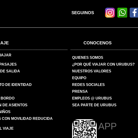
SEGUINOS
IAJE
CONOCENOS
IAJAR
QUIENES SOMOS
 PASAJES
¿POR QUÉ VIAJAR CON URUBUS?
DE SALIDA
NUESTROS VALORES
EQUIPO
O DE IDENTIDAD
REDES SOCIALES
PRENSA
 BORDO
EMPLEOS @ URUBUS
N DE ASIENTOS
SEA PARTE DE URUBUS
 NIÑOS
 CON MOVILIDAD REDUCIDA
APP
 VIAJE