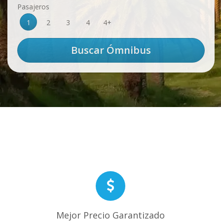
Pasajeros
1
2
3
4
4+
Mejor Precio Garantizado