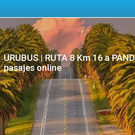
URUBUS | RUTA 8 Km 16 a PAND
pasajes online