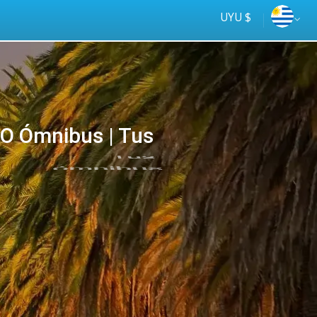
UYU $
O Ómnibus | Tus
Tus
online
ómnibus