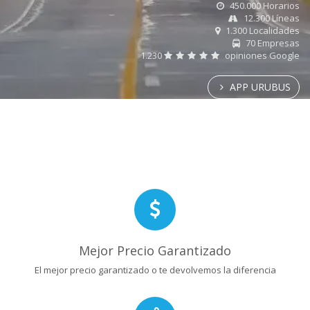
450.000 Horarios
12.300 Líneas
1.300 Localidades
70 Empresas
1.230
opiniones Google
APP URUBUS
Mejor Precio Garantizado
El mejor precio garantizado o te devolvemos la diferencia