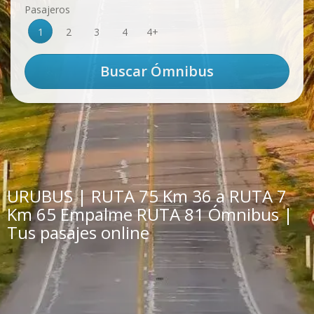
Pasajeros
1
2
3
4
4+
URUBUS | RUTA 75 Km 36 a RUTA 7
Km 65 Empalme RUTA 81 Ómnibus |
Tus pasajes online