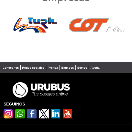
❮
❯
Conocenos
Redes sociales
Prensa
Empleos
Socios
Ayuda
SEGUINOS