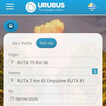
Ida y Vuelta
Sólo Ida
Origen
Destino
Ida