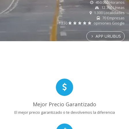
450.000 Horarios
12.300 Líneas
1.300 Localidades
70 Empresas
1.230
opiniones Google
APP URUBUS
Mejor Precio Garantizado
El mejor precio garantizado o te devolvemos la diferencia