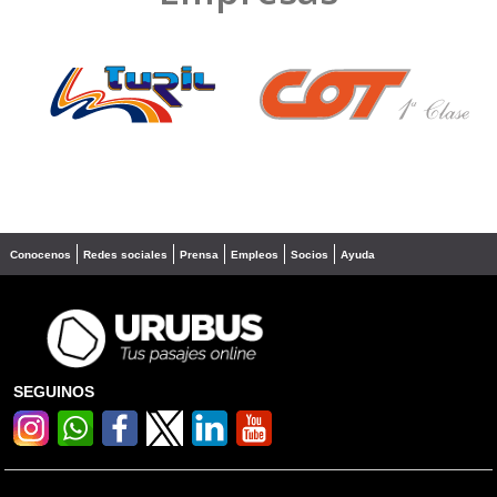
❮
❯
Conocenos
Redes sociales
Prensa
Empleos
Socios
Ayuda
SEGUINOS