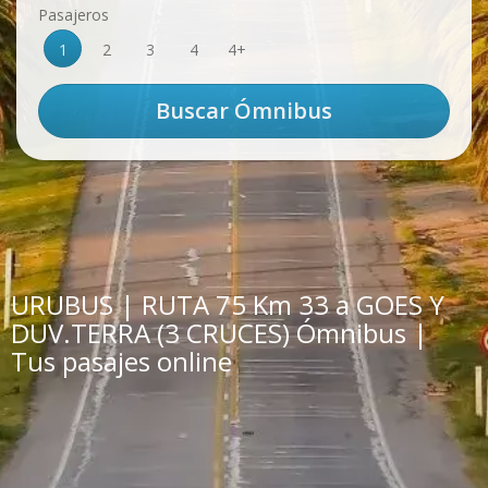
Pasajeros
1
2
3
4
4+
URUBUS | RUTA 75 Km 33 a GOES Y
DUV.TERRA (3 CRUCES) Ómnibus |
Tus pasajes online