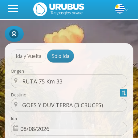
Ida y Vuelta
Sólo Ida
Origen
Destino
Ida