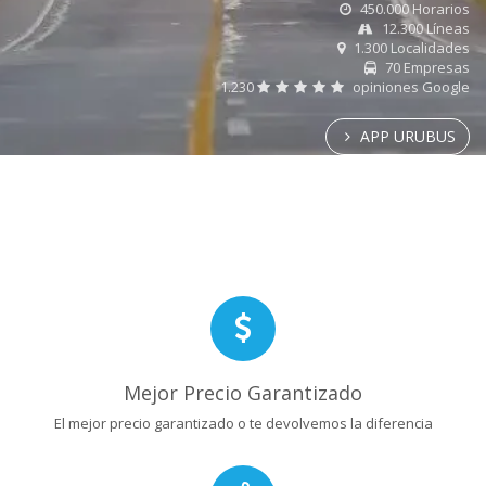
450.000 Horarios
12.300 Líneas
1.300 Localidades
70 Empresas
1.230
opiniones Google
APP URUBUS
Mejor Precio Garantizado
El mejor precio garantizado o te devolvemos la diferencia