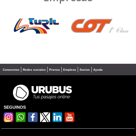
❮
❯
Conocenos
Redes sociales
Prensa
Empleos
Socios
Ayuda
SEGUINOS