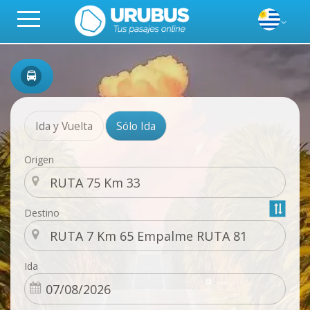
Ida y Vuelta
Sólo Ida
Origen
Destino
Ida