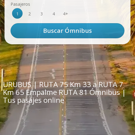
Pasajeros
1
2
3
4
4+
URUBUS | RUTA 75 Km 33 a RUTA 7
Km 65 Empalme RUTA 81 Ómnibus |
Tus pasajes online