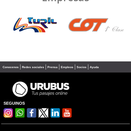
❮
❯
Conocenos
Redes sociales
Prensa
Empleos
Socios
Ayuda
SEGUINOS