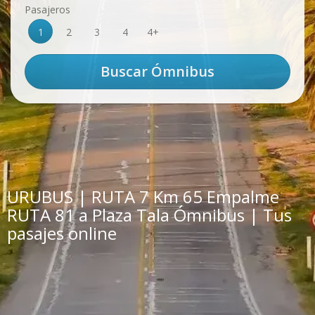
Pasajeros
1
2
3
4
4+
URUBUS | RUTA 7 Km 65 Empalme
RUTA 81 a Plaza Tala Ómnibus | Tus
pasajes online