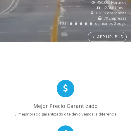
450.000 Horarios
12.300 Líneas
1.300 Localidades
70 Empresas
1.230
opiniones Google
APP URUBUS
Mejor Precio Garantizado
El mejor precio garantizado o te devolvemos la diferencia