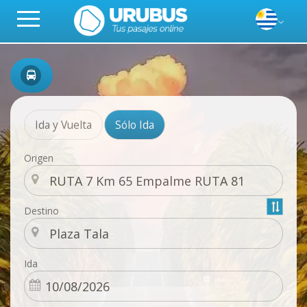
Ida y Vuelta
Sólo Ida
Origen
Destino
Ida