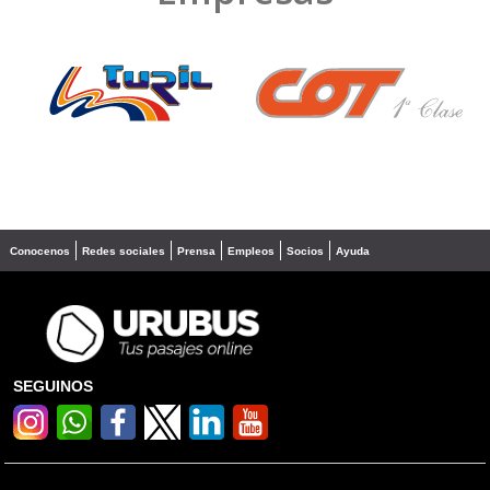
❮
❯
Conocenos
Redes sociales
Prensa
Empleos
Socios
Ayuda
SEGUINOS