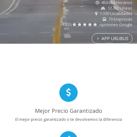
450.000 Horarios
12.300 Líneas
1.300 Localidades
70 Empresas
1.230
opiniones Google
APP URUBUS
Mejor Precio Garantizado
El mejor precio garantizado o te devolvemos la diferencia