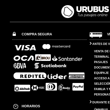
COMPRA SEGURA
V
ANTES DE V
VENTA DE
TERMINAL 
PASAJES
DOCUMENT
EQUIPAJE
ACCESO A
SELECCIÓ
FAMILIA Y
PERSONAS
DURANTE EL
HORARIOS
ÓMNIBUS