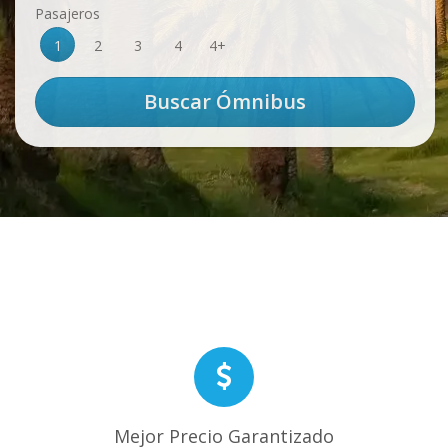
Pasajeros
1
2
3
4
4+
Mejor Precio Garantizado