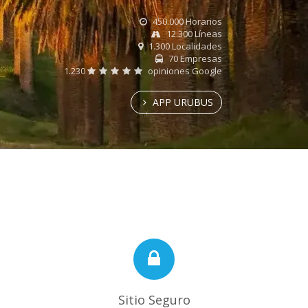
450.000 Horarios
12.300 Líneas
1.300 Localidades
70 Empresas
1.230
opiniones Google
APP URUBUS
Sitio Seguro