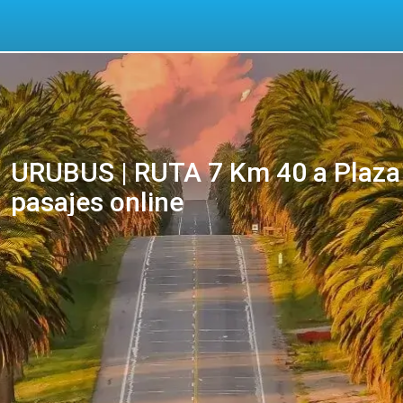
URUBUS | RUTA 7 Km 40 a Plaza 
pasajes online