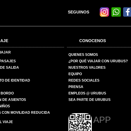
SEGUINOS
IAJE
CONOCENOS
IAJAR
QUIENES SOMOS
 PASAJES
¿POR QUÉ VIAJAR CON URUBUS?
DE SALIDA
NUESTROS VALORES
EQUIPO
O DE IDENTIDAD
REDES SOCIALES
PRENSA
 BORDO
EMPLEOS @ URUBUS
N DE ASIENTOS
SEA PARTE DE URUBUS
 NIÑOS
 CON MOVILIDAD REDUCIDA
APP
 VIAJE