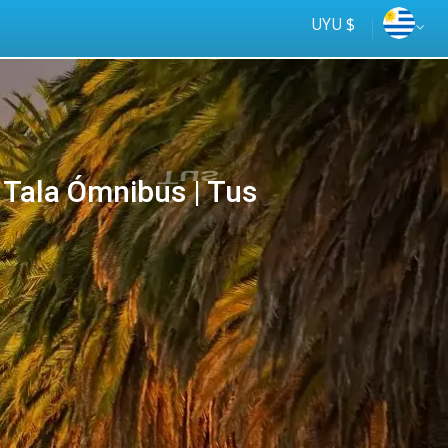
UYU $
Tala Ómnibus | Tus
Tus
online
ómnibus