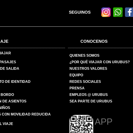
SEGUINOS
IAJE
CONOCENOS
IAJAR
QUIENES SOMOS
 PASAJES
¿POR QUÉ VIAJAR CON URUBUS?
DE SALIDA
NUESTROS VALORES
EQUIPO
O DE IDENTIDAD
REDES SOCIALES
PRENSA
 BORDO
EMPLEOS @ URUBUS
N DE ASIENTOS
SEA PARTE DE URUBUS
 NIÑOS
 CON MOVILIDAD REDUCIDA
APP
 VIAJE