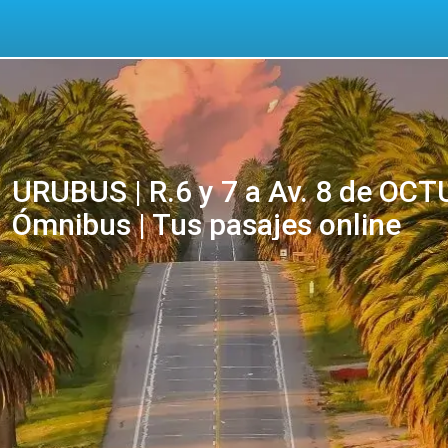
URUBUS | R.6 y 7 a Av. 8 de OC
Ómnibus | Tus pasajes online