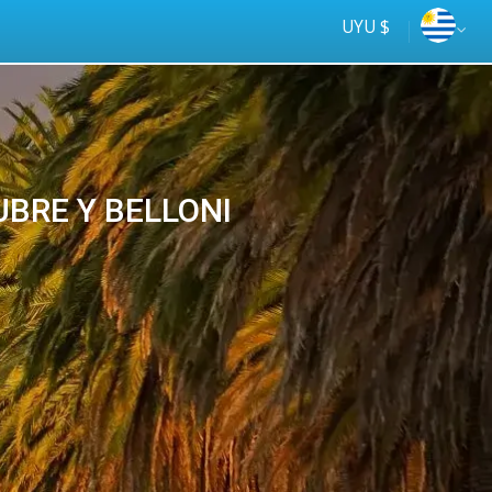
UYU $
TUBRE Y BELLONI
Más fácil
online
Viajá