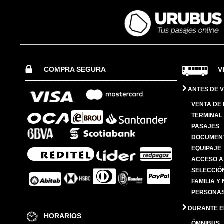
COMPRA SEGURA
V
ANTES DE V
VENTA DE
TERMINAL 
PASAJES
DOCUMENT
EQUIPAJE
ACCESO A
SELECCIÓ
FAMILIA Y
PERSONAS
DURANTE EL
HORARIOS
ÓMNIBUS