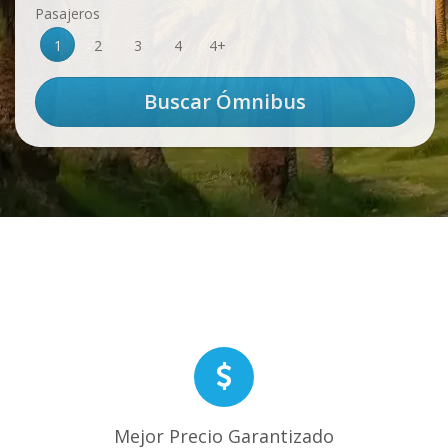
Pasajeros
1
2
3
4
4+
Mejor Precio Garantizado