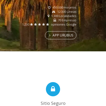
450.000 Horarios
12.300 Líneas
1.300 Localidades
70 Empresas
1.230
opiniones Google
APP URUBUS
Sitio Seguro