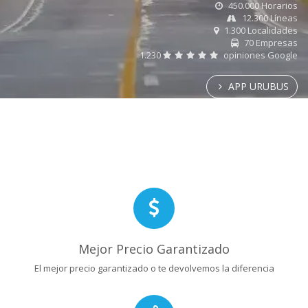
450.000 Horarios
12.300 Líneas
1.300 Localidades
70 Empresas
1.230
opiniones Google
APP URUBUS
Mejor Precio Garantizado
El mejor precio garantizado o te devolvemos la diferencia