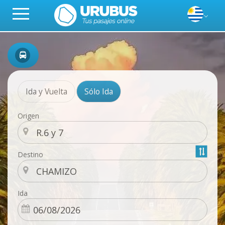
Ida y Vuelta
Sólo Ida
Origen
Destino
Ida