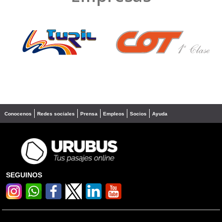
❮
❯
Conocenos
Redes sociales
Prensa
Empleos
Socios
Ayuda
SEGUINOS