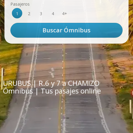
Pasajeros
1
2
3
4
4+
URUBUS | R.6 y 7 a CHAMIZO
Ómnibus | Tus pasajes online