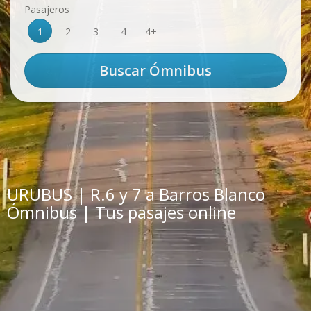
Pasajeros
1
2
3
4
4+
URUBUS | R.6 y 7 a Barros Blanco
Ómnibus | Tus pasajes online