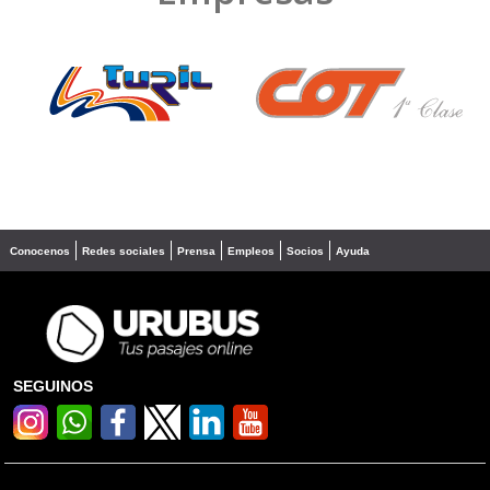
❮
❯
Conocenos
Redes sociales
Prensa
Empleos
Socios
Ayuda
SEGUINOS