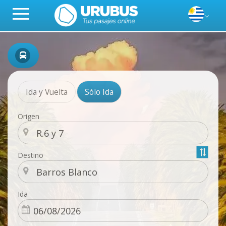
Ida y Vuelta
Sólo Ida
Origen
Destino
Ida