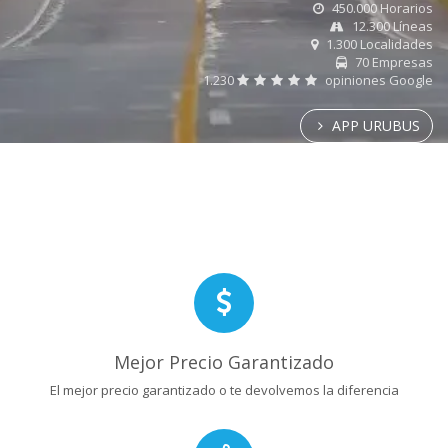
450.000 Horarios
12.300 Líneas
1.300 Localidades
70 Empresas
1.230
opiniones Google
APP URUBUS
Mejor Precio Garantizado
El mejor precio garantizado o te devolvemos la diferencia