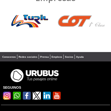
❮
❯
Conocenos
Redes sociales
Prensa
Empleos
Socios
Ayuda
SEGUINOS