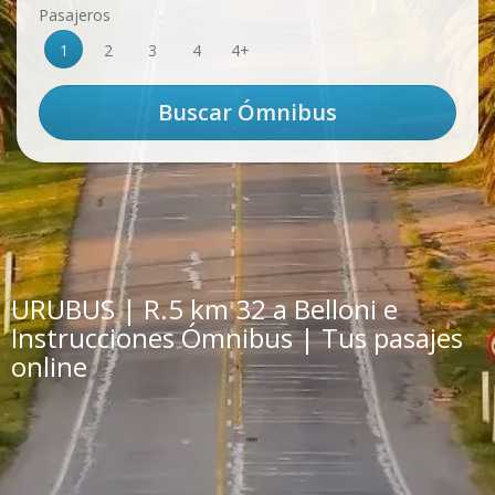
Pasajeros
1
2
3
4
4+
URUBUS | R.5 km 32 a Belloni e
Instrucciones Ómnibus | Tus pasajes
online