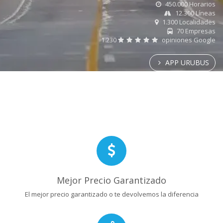
450.000 Horarios
12.300 Líneas
1.300 Localidades
70 Empresas
1.230
opiniones Google
APP URUBUS
Mejor Precio Garantizado
El mejor precio garantizado o te devolvemos la diferencia