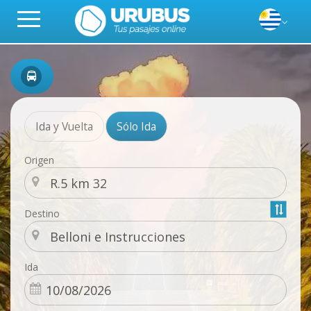
Ida y Vuelta
Sólo Ida
Origen
Destino
Ida