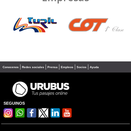
❮
❯
Conocenos
Redes sociales
Prensa
Empleos
Socios
Ayuda
SEGUINOS