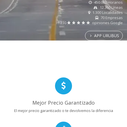
450.000 Horarios
12.300 Líneas
1.300 Localidades
70 Empresas
1.230
opiniones Google
APP URUBUS
Mejor Precio Garantizado
El mejor precio garantizado o te devolvemos la diferencia