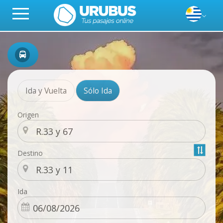
Ida y Vuelta
Sólo Ida
Origen
Destino
Ida