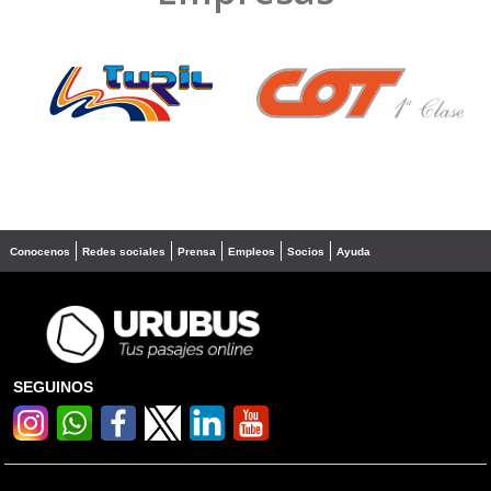
❮
❯
Conocenos
Redes sociales
Prensa
Empleos
Socios
Ayuda
SEGUINOS