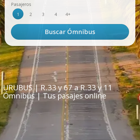
Pasajeros
1
2
3
4
4+
URUBUS | R.33 y 67 a R.33 y 11
Ómnibus | Tus pasajes online