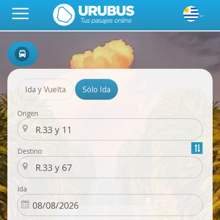
Ida y Vuelta
Sólo Ida
Origen
Destino
Ida