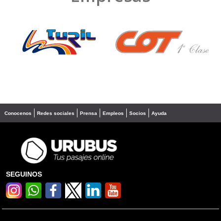
❮
❯
Conocenos
Redes sociales
Prensa
Empleos
Socios
Ayuda
SEGUINOS