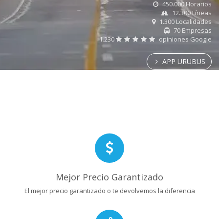
450.000 Horarios
12.300 Líneas
1.300 Localidades
70 Empresas
1.230
opiniones Google
APP URUBUS
Mejor Precio Garantizado
El mejor precio garantizado o te devolvemos la diferencia