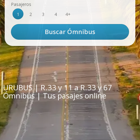
Pasajeros
1
2
3
4
4+
URUBUS | R.33 y 11 a R.33 y 67
Ómnibus | Tus pasajes online