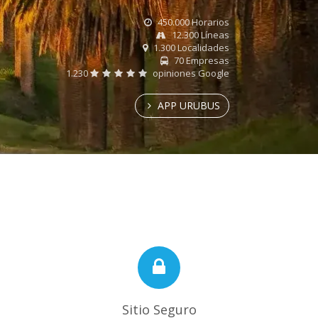
450.000 Horarios
12.300 Líneas
1.300 Localidades
70 Empresas
1.230
opiniones Google
APP URUBUS
Sitio Seguro