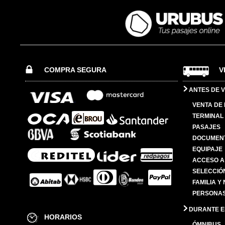
COMPRA SEGURA
V
ANTES DE V
VENTA DE
TERMINAL 
PASAJES
DOCUMENT
EQUIPAJE
ACCESO A
SELECCIÓ
FAMILIA Y
PERSONAS
DURANTE EL
HORARIOS
ÓMNIBUS