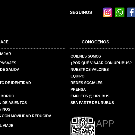
SEGUINOS
IAJE
CONOCENOS
IAJAR
QUIENES SOMOS
 PASAJES
¿POR QUÉ VIAJAR CON URUBUS?
DE SALIDA
NUESTROS VALORES
EQUIPO
O DE IDENTIDAD
REDES SOCIALES
PRENSA
 BORDO
EMPLEOS @ URUBUS
N DE ASIENTOS
SEA PARTE DE URUBUS
 NIÑOS
 CON MOVILIDAD REDUCIDA
APP
 VIAJE