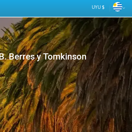
UYU $
B. Berres y Tomkinson
Tus
online
ómnibus