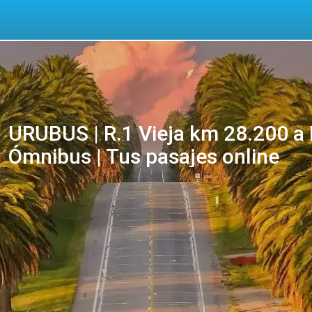
URUBUS | R.1 Vieja km 28.200 a 
Ómnibus | Tus pasajes online