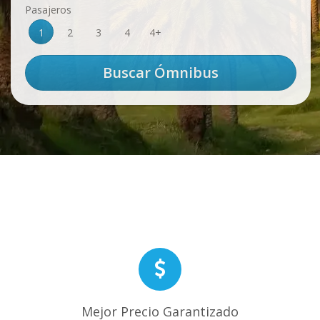
Pasajeros
1
2
3
4
4+
Mejor Precio Garantizado