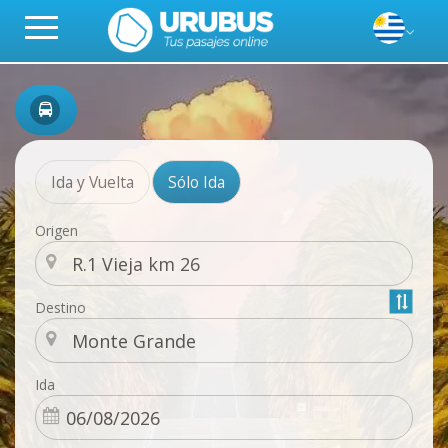
Ida y Vuelta
Sólo Ida
Origen
Destino
Ida