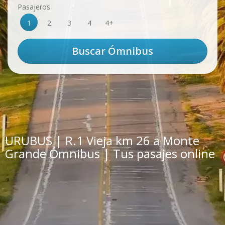
Pasajeros
1
2
3
4
4+
URUBUS | R.1 Vieja km 26 a Monte
Grande Ómnibus | Tus pasajes online