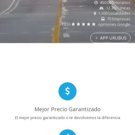
450.000 Horarios
12.300 Líneas
1.300 Localidades
70 Empresas
1.230
opiniones Google
APP URUBUS
Mejor Precio Garantizado
El mejor precio garantizado o te devolvemos la diferencia