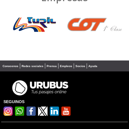
❮
❯
Conocenos
Redes sociales
Prensa
Empleos
Socios
Ayuda
SEGUINOS