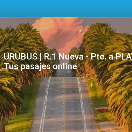
URUBUS | R.1 Nueva - Pte. a P
Tus pasajes online