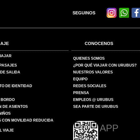
SEGUINOS
IAJE
CONOCENOS
IAJAR
QUIENES SOMOS
 PASAJES
¿POR QUÉ VIAJAR CON URUBUS?
DE SALIDA
NUESTROS VALORES
EQUIPO
O DE IDENTIDAD
REDES SOCIALES
PRENSA
 BORDO
EMPLEOS @ URUBUS
N DE ASIENTOS
SEA PARTE DE URUBUS
 NIÑOS
 CON MOVILIDAD REDUCIDA
APP
 VIAJE