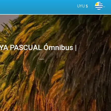
UYU $
LAYA PASCUAL Ómnibus |
Tus
online
ómnibus