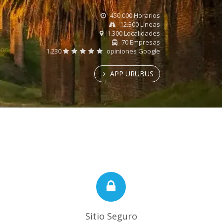
450.000 Horarios
12.300 Líneas
1.300 Localidades
70 Empresas
1.230
opiniones Google
APP URUBUS
Sitio Seguro