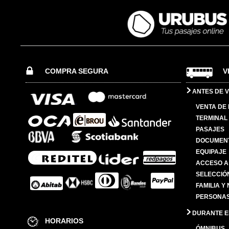
COMPRA SEGURA
V
ANTES DE V
VENTA DE
TERMINAL 
PASAJES
DOCUMENT
EQUIPAJE
ACCESO A
SELECCIÓ
FAMILIA Y
PERSONAS
DURANTE EL
HORARIOS
ÓMNIBUS