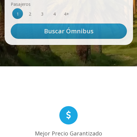
Pasajeros
1
2
3
4
4+
Mejor Precio Garantizado