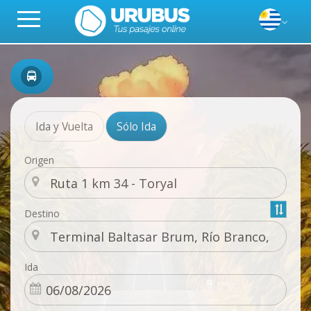
Ida y Vuelta
Sólo Ida
Origen
Destino
Ida