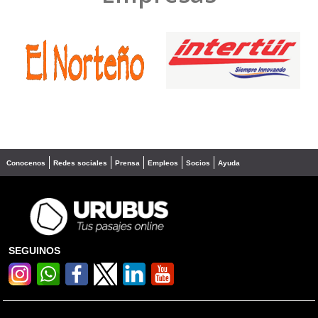
❮
❯
Conocenos
Redes sociales
Prensa
Empleos
Socios
Ayuda
SEGUINOS