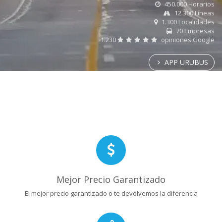
450.000 Horarios
12.300 Líneas
1.300 Localidades
70 Empresas
1.230
opiniones Google
APP URUBUS
Mejor Precio Garantizado
El mejor precio garantizado o te devolvemos la diferencia