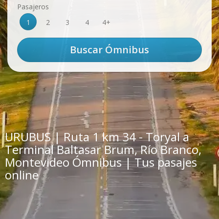
Pasajeros
1
2
3
4
4+
URUBUS | Ruta 1 km 34 - Toryal a
Terminal Baltasar Brum, Río Branco,
Montevideo Ómnibus | Tus pasajes
online