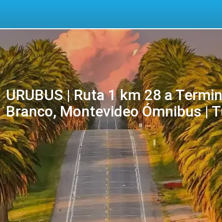
URUBUS | Ruta 1 km 28 a Termina
Branco, Montevideo Ómnibus | T