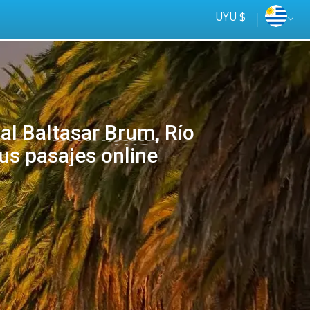
UYU $
l Baltasar Brum, Río
us pasajes online
Tus
online
ómnibus