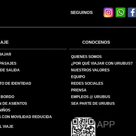
SEGUINOS
IAJE
CONOCENOS
IAJAR
QUIENES SOMOS
 PASAJES
¿POR QUÉ VIAJAR CON URUBUS?
DE SALIDA
NUESTROS VALORES
EQUIPO
O DE IDENTIDAD
REDES SOCIALES
PRENSA
 BORDO
EMPLEOS @ URUBUS
N DE ASIENTOS
SEA PARTE DE URUBUS
 NIÑOS
 CON MOVILIDAD REDUCIDA
APP
 VIAJE