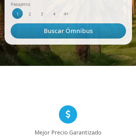
Pasajeros
1
2
3
4
4+
Mejor Precio Garantizado