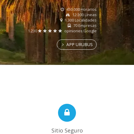
450.000 Horarios
12.300 Líneas
1.300 Localidades
70 Empresas
1.230
opiniones Google
APP URUBUS
Sitio Seguro