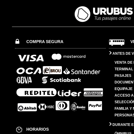
COMPRA SEGURA
V
ANTES DE V
VENTA DE
TERMINAL 
PASAJES
DOCUMENT
EQUIPAJE
ACCESO A
SELECCIÓ
FAMILIA Y
PERSONAS
DURANTE EL
HORARIOS
ÓMNIBUS