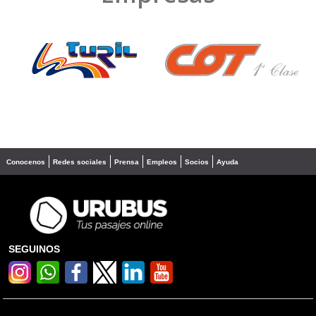
❮
❯
Conocenos
Redes sociales
Prensa
Empleos
Socios
Ayuda
SEGUINOS