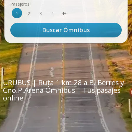
Pasajeros
1
2
3
4
4+
URUBUS | Ruta 1 km 28 a B. Berres y
Cno.P.Arena Ómnibus | Tus pasajes
online