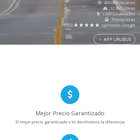
450.000 Horarios
12.300 Líneas
1.300 Localidades
70 Empresas
1.230
opiniones Google
APP URUBUS
Mejor Precio Garantizado
El mejor precio garantizado o te devolvemos la diferencia