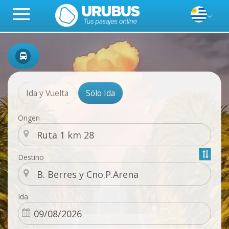
Ida y Vuelta
Sólo Ida
Origen
Destino
Ida