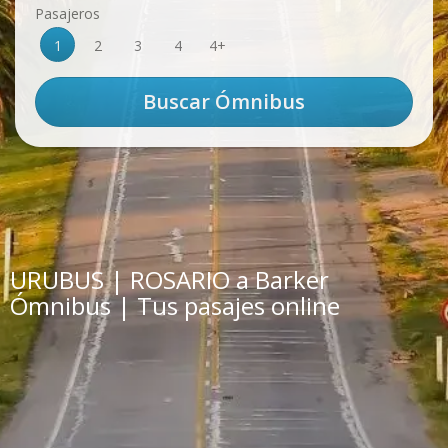
Pasajeros
1
2
3
4
4+
URUBUS | ROSARIO a Barker
Ómnibus | Tus pasajes online