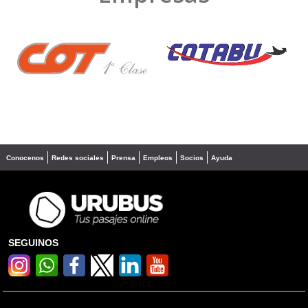
❮
❯
Conocenos
Redes sociales
Prensa
Empleos
Socios
Ayuda
SEGUINOS