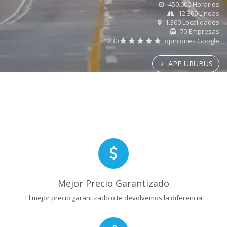
450.000 Horarios
12.300 Líneas
1.300 Localidades
70 Empresas
1.230
opiniones Google
APP URUBUS
Mejor Precio Garantizado
El mejor precio garantizado o te devolvemos la diferencia