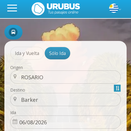
Ida y Vuelta
Sólo Ida
Origen
Destino
Ida