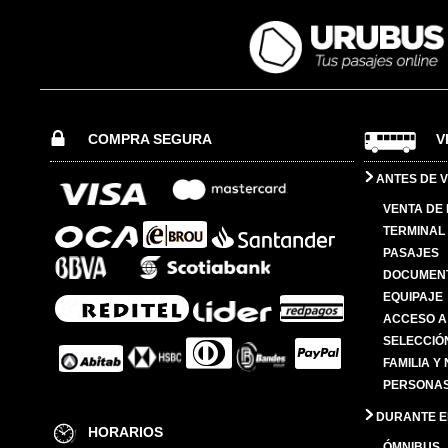
COMPRA SEGURA
V
ANTES DE V
VENTA DE
TERMINAL 
PASAJES
DOCUMENT
EQUIPAJE
ACCESO A
SELECCIÓ
FAMILIA Y
PERSONAS
DURANTE EL
HORARIOS
ÓMNIBUS