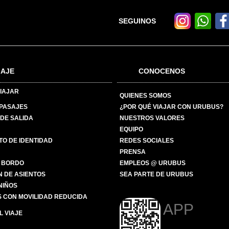
SEGUINOS
IAJE
CONOCENOS
IAJAR
QUIENES SOMOS
 PASAJES
¿POR QUÉ VIAJAR CON URUBUS?
DE SALIDA
NUESTROS VALORES
EQUIPO
O DE IDENTIDAD
REDES SOCIALES
PRENSA
 BORDO
EMPLEOS @ URUBUS
N DE ASIENTOS
SEA PARTE DE URUBUS
 NIÑOS
 CON MOVILIDAD REDUCIDA
APP
 VIAJE