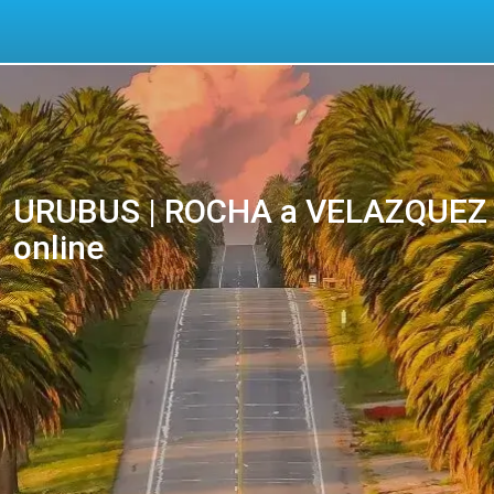
URUBUS | ROCHA a VELAZQUEZ Ó
online