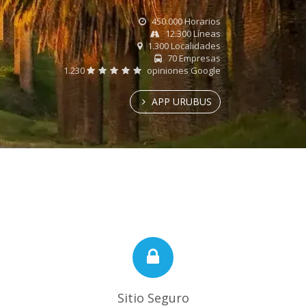
450.000 Horarios
12.300 Líneas
1.300 Localidades
70 Empresas
1.230
opiniones Google
APP URUBUS
Sitio Seguro