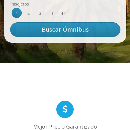
Pasajeros
1
2
3
4
4+
Mejor Precio Garantizado