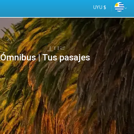
UYU $
mnibus | Tus pasajes
Tus
online
ómnibus