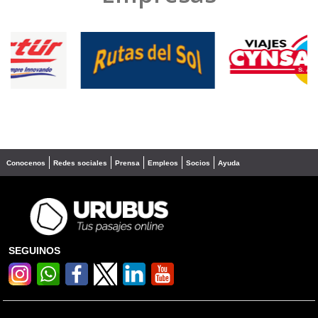
❮
❯
Conocenos
Redes sociales
Prensa
Empleos
Socios
Ayuda
SEGUINOS