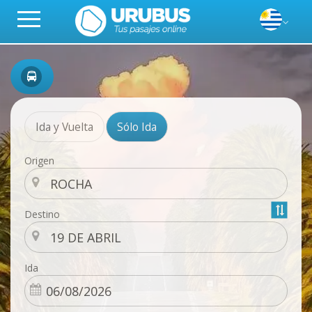
Ida y Vuelta
Sólo Ida
Origen
Destino
Ida