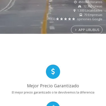
450.000 Horarios
12.300 Líneas
1.300 Localidades
70 Empresas
1.230
opiniones Google
APP URUBUS
Mejor Precio Garantizado
El mejor precio garantizado o te devolvemos la diferencia