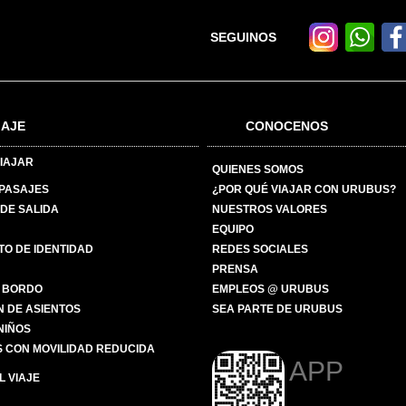
SEGUINOS
IAJE
CONOCENOS
IAJAR
QUIENES SOMOS
 PASAJES
¿POR QUÉ VIAJAR CON URUBUS?
DE SALIDA
NUESTROS VALORES
EQUIPO
O DE IDENTIDAD
REDES SOCIALES
PRENSA
 BORDO
EMPLEOS @ URUBUS
N DE ASIENTOS
SEA PARTE DE URUBUS
 NIÑOS
 CON MOVILIDAD REDUCIDA
APP
 VIAJE