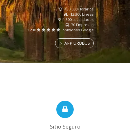
450.000 Horarios
12.300 Líneas
1.300 Localidades
70 Empresas
1.230
opiniones Google
APP URUBUS
Sitio Seguro