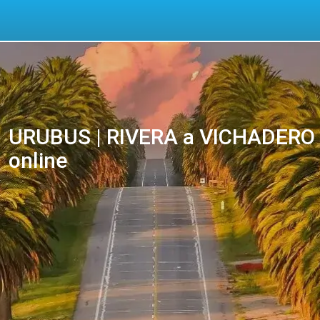
URUBUS | RIVERA a VICHADERO Ó
online