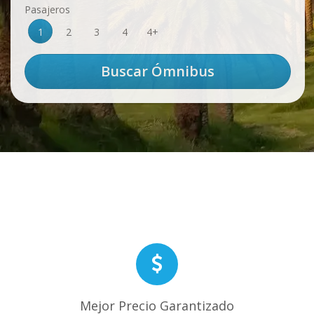
Pasajeros
1
2
3
4
4+
Mejor Precio Garantizado