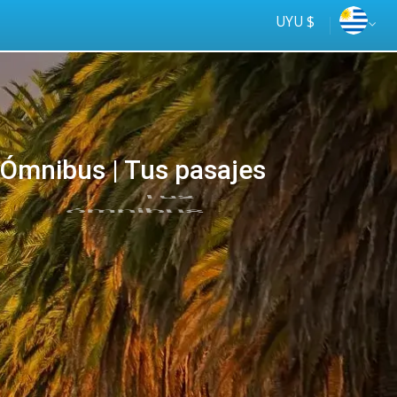
UYU $
mnibus | Tus pasajes
Tus
online
ómnibus