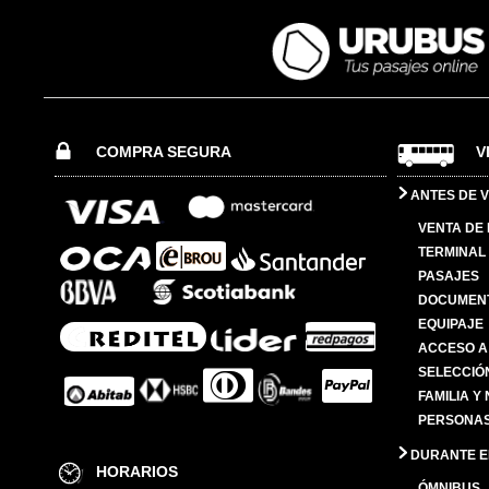
COMPRA SEGURA
V
ANTES DE V
VENTA DE
TERMINAL 
PASAJES
DOCUMENT
EQUIPAJE
ACCESO A
SELECCIÓ
FAMILIA Y
PERSONAS
DURANTE EL
HORARIOS
ÓMNIBUS