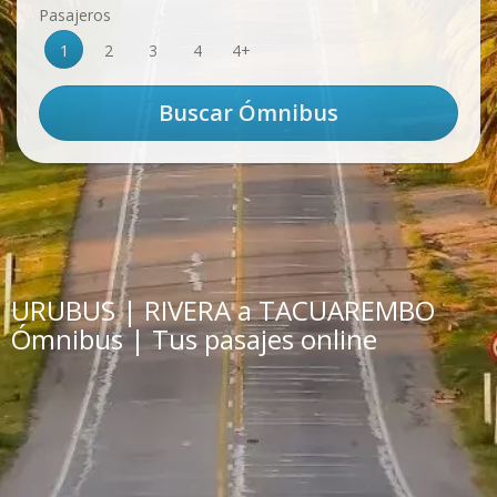
Pasajeros
1
2
3
4
4+
URUBUS | RIVERA a TACUAREMBO
Ómnibus | Tus pasajes online