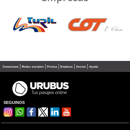
❮
❯
Conocenos
Redes sociales
Prensa
Empleos
Socios
Ayuda
SEGUINOS