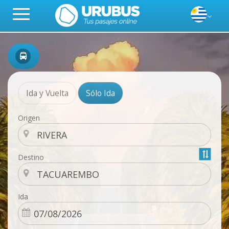
Ida y Vuelta
Sólo Ida
Origen
Destino
Ida