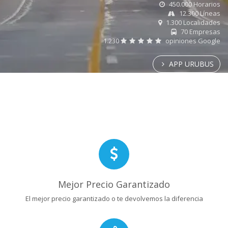
450.000 Horarios
12.300 Líneas
1.300 Localidades
70 Empresas
1.230
opiniones Google
APP URUBUS
Mejor Precio Garantizado
El mejor precio garantizado o te devolvemos la diferencia