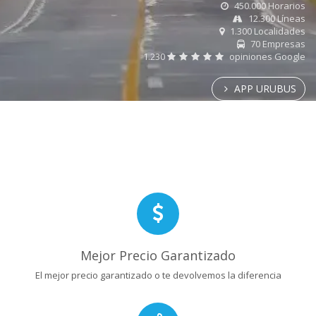
450.000 Horarios
12.300 Líneas
1.300 Localidades
70 Empresas
1.230
opiniones Google
APP URUBUS
Mejor Precio Garantizado
El mejor precio garantizado o te devolvemos la diferencia