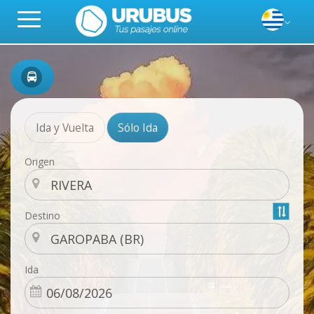
Ida y Vuelta
Sólo Ida
Origen
Destino
Ida