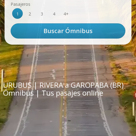
Pasajeros
1
2
3
4
4+
URUBUS | RIVERA a GAROPABA (BR)
Ómnibus | Tus pasajes online