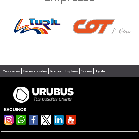
❮
❯
Conocenos
Redes sociales
Prensa
Empleos
Socios
Ayuda
SEGUINOS