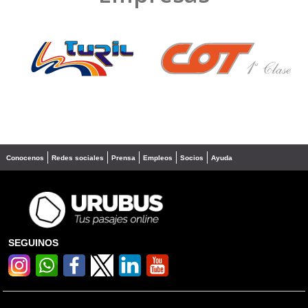
❮
❯
Conocenos
Redes sociales
Prensa
Empleos
Socios
Ayuda
SEGUINOS