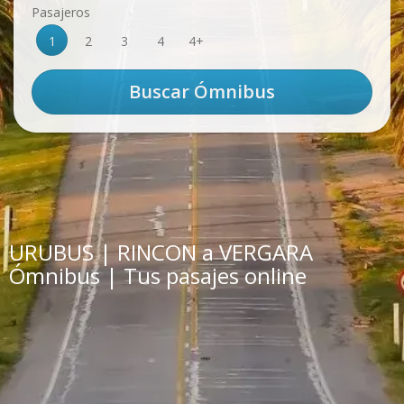
Pasajeros
1
2
3
4
4+
URUBUS | RINCON a VERGARA
Ómnibus | Tus pasajes online