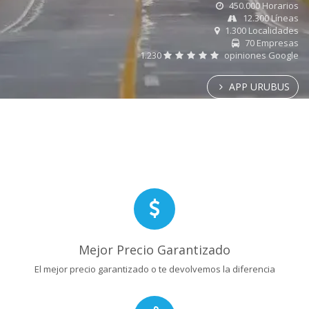
450.000 Horarios
12.300 Líneas
1.300 Localidades
70 Empresas
1.230
opiniones Google
APP URUBUS
Mejor Precio Garantizado
El mejor precio garantizado o te devolvemos la diferencia