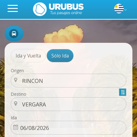
Ida y Vuelta
Sólo Ida
Origen
Destino
Ida