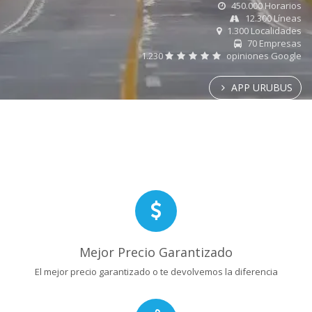
450.000 Horarios
12.300 Líneas
1.300 Localidades
70 Empresas
1.230
opiniones Google
APP URUBUS
Mejor Precio Garantizado
El mejor precio garantizado o te devolvemos la diferencia