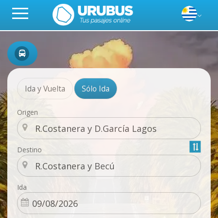
Ida y Vuelta
Sólo Ida
Origen
Destino
Ida