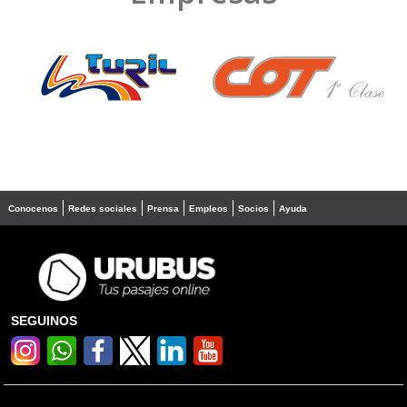
❮
❯
Conocenos
Redes sociales
Prensa
Empleos
Socios
Ayuda
SEGUINOS