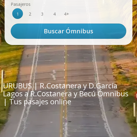
Pasajeros
1
2
3
4
4+
URUBUS | R.Costanera y D.García
Lagos a R.Costanera y Becú Ómnibus
| Tus pasajes online