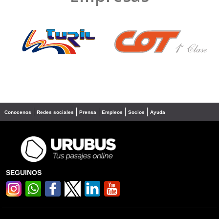
❮
❯
Conocenos
Redes sociales
Prensa
Empleos
Socios
Ayuda
SEGUINOS