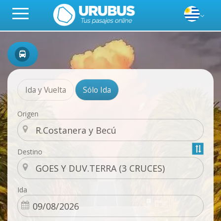
Ida y Vuelta
Sólo Ida
Origen
Destino
Ida