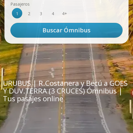
Pasajeros
1
2
3
4
4+
URUBUS | R.Costanera y Becú a GOES
Y DUV.TERRA (3 CRUCES) Ómnibus |
Tus pasajes online