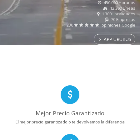
450.000 Horarios
12.300 Líneas
1.300 Localidades
70 Empresas
1.230
opiniones Google
APP URUBUS
Mejor Precio Garantizado
El mejor precio garantizado o te devolvemos la diferencia