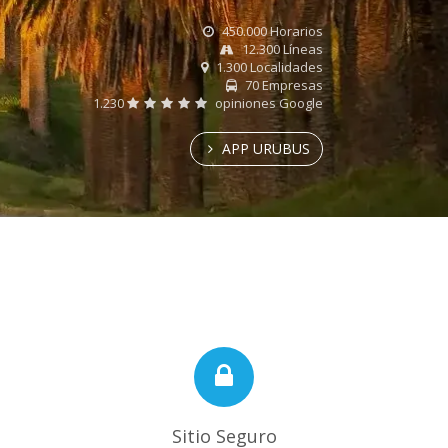
450.000 Horarios
12.300 Líneas
1.300 Localidades
70 Empresas
1.230
opiniones Google
APP URUBUS
Sitio Seguro