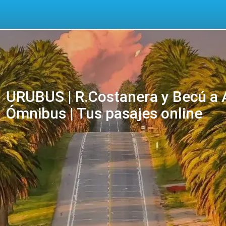
URUBUS | R.Costanera y Becú a A
Ómnibus | Tus pasajes online