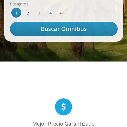
Pasajeros
1
2
3
4
4+
Mejor Precio Garantizado