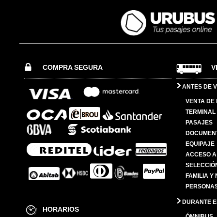
COMPRA SEGURA
V
ANTES DE V
VENTA DE
TERMINAL 
PASAJES
DOCUMENT
EQUIPAJE
ACCESO A
SELECCIÓ
FAMILIA Y
PERSONAS
DURANTE EL
HORARIOS
ÓMNIBUS