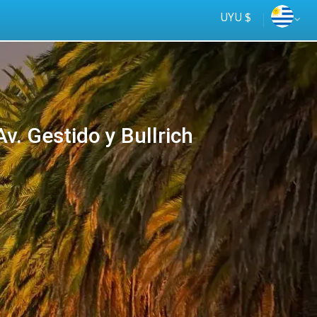
UYU $
v. Gestido y Bullrich
Tus
online
ómnibus