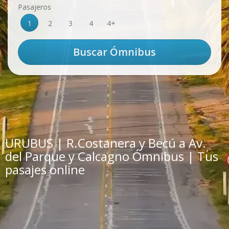
Pasajeros
1
2
3
4
4+
URUBUS | R.Costanera y Becú a Av.
del Parque y Calcagno Ómnibus | Tus
pasajes online