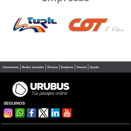
❮
❯
Conocenos
Redes sociales
Prensa
Empleos
Socios
Ayuda
SEGUINOS