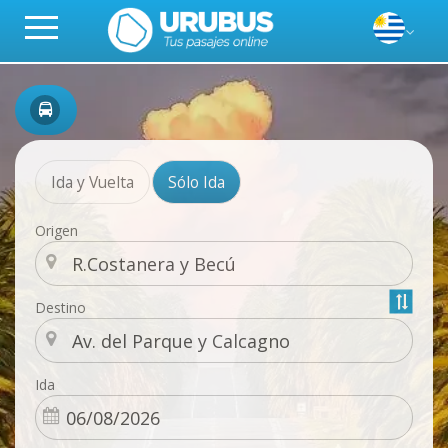
Ida y Vuelta
Sólo Ida
Origen
Destino
Ida