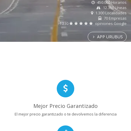
450.000 Horarios
12.300 Líneas
1.300 Localidades
70 Empresas
1.230
opiniones Google
APP URUBUS
Mejor Precio Garantizado
El mejor precio garantizado o te devolvemos la diferencia