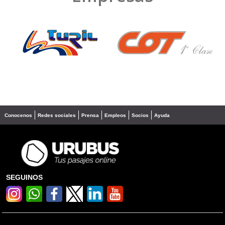
❮
❯
Conocenos
Redes sociales
Prensa
Empleos
Socios
Ayuda
SEGUINOS