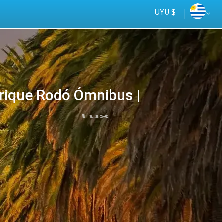
UYU $
nrique Rodó Ómnibus |
Tus
online
ómnibus