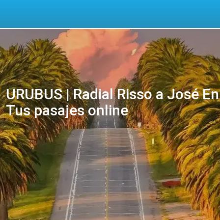
URUBUS | Radial Risso a José E
Tus pasajes online