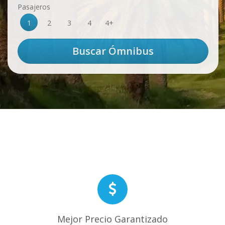
Pasajeros
1
2
3
4
4+
Mejor Precio Garantizado