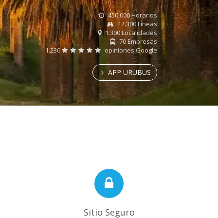
450.000 Horarios
12.300 Líneas
1.300 Localidades
70 Empresas
1.230
opiniones Google
APP URUBUS
Sitio Seguro