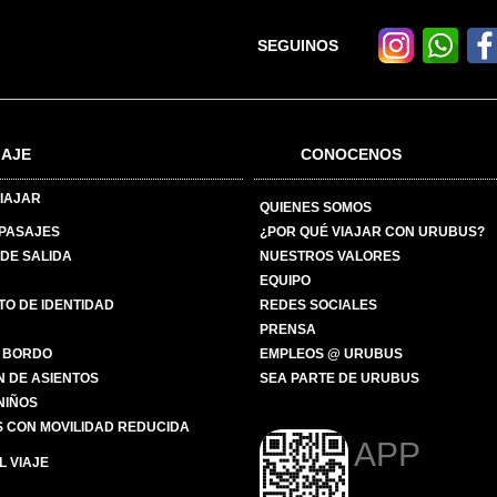
SEGUINOS
IAJE
CONOCENOS
IAJAR
QUIENES SOMOS
 PASAJES
¿POR QUÉ VIAJAR CON URUBUS?
DE SALIDA
NUESTROS VALORES
EQUIPO
O DE IDENTIDAD
REDES SOCIALES
PRENSA
 BORDO
EMPLEOS @ URUBUS
N DE ASIENTOS
SEA PARTE DE URUBUS
 NIÑOS
 CON MOVILIDAD REDUCIDA
APP
 VIAJE