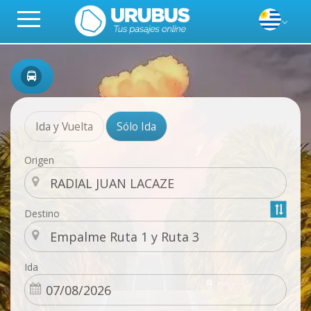
Ida y Vuelta
Sólo Ida
Origen
Destino
Ida