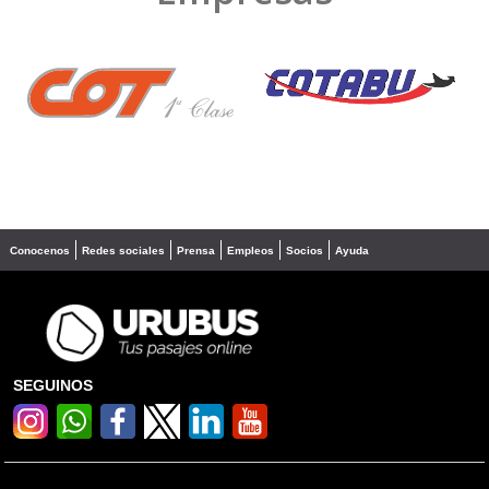
❮
❯
Conocenos
Redes sociales
Prensa
Empleos
Socios
Ayuda
SEGUINOS