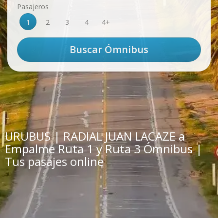
Pasajeros
1
2
3
4
4+
URUBUS | RADIAL JUAN LACAZE a
Empalme Ruta 1 y Ruta 3 Ómnibus |
Tus pasajes online