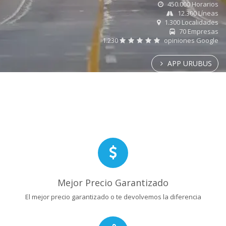
450.000 Horarios
12.300 Líneas
1.300 Localidades
70 Empresas
1.230
opiniones Google
APP URUBUS
Mejor Precio Garantizado
El mejor precio garantizado o te devolvemos la diferencia