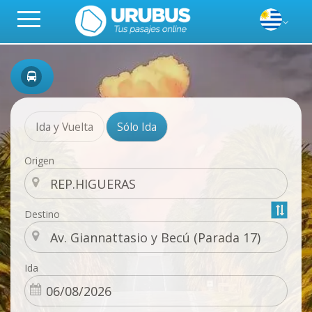
Ida y Vuelta
Sólo Ida
Origen
Destino
Ida