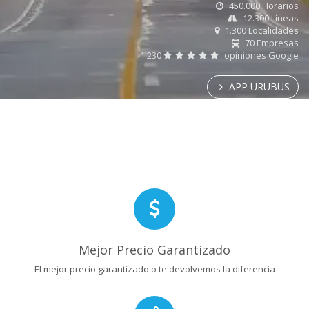
450.000 Horarios
12.300 Líneas
1.300 Localidades
70 Empresas
1.230
opiniones Google
APP URUBUS
Mejor Precio Garantizado
El mejor precio garantizado o te devolvemos la diferencia