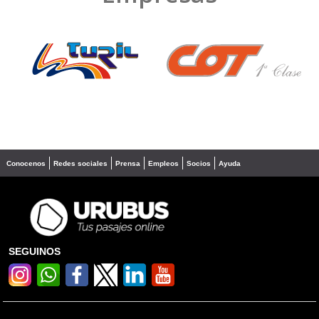
❮
❯
Conocenos
Redes sociales
Prensa
Empleos
Socios
Ayuda
SEGUINOS