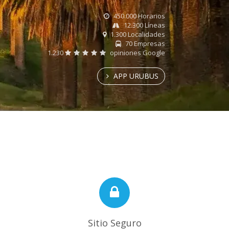
450.000 Horarios
12.300 Líneas
1.300 Localidades
70 Empresas
1.230
opiniones Google
APP URUBUS
Sitio Seguro