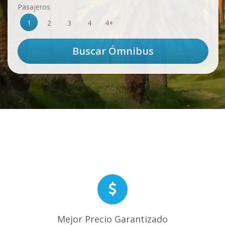
Pasajeros
1
2
3
4
4+
Mejor Precio Garantizado