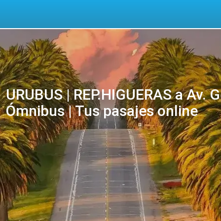
URUBUS | REP.HIGUERAS a Av. Ge
Ómnibus | Tus pasajes online