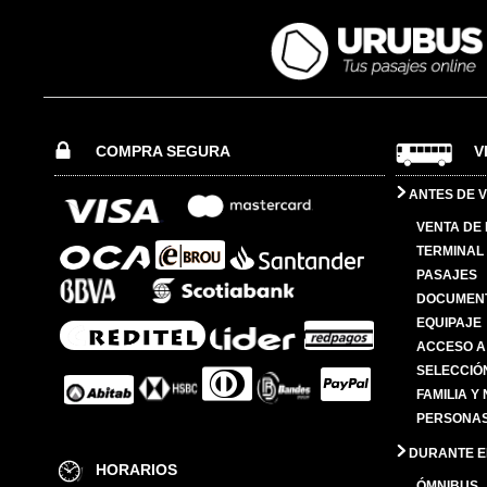
COMPRA SEGURA
V
ANTES DE V
VENTA DE
TERMINAL 
PASAJES
DOCUMENT
EQUIPAJE
ACCESO A
SELECCIÓ
FAMILIA Y
PERSONAS
DURANTE EL
HORARIOS
ÓMNIBUS