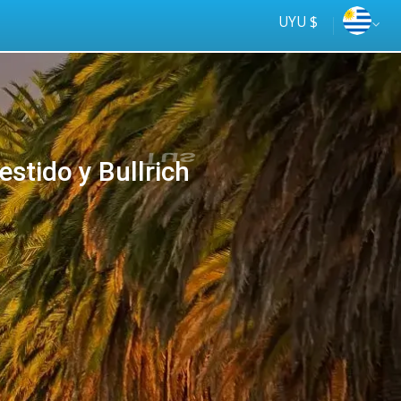
UYU $
stido y Bullrich
Tus
online
ómnibus