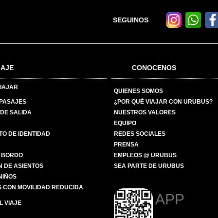
SEGUINOS
IAJE
CONOCENOS
IAJAR
QUIENES SOMOS
 PASAJES
¿POR QUÉ VIAJAR CON URUBUS?
DE SALIDA
NUESTROS VALORES
EQUIPO
O DE IDENTIDAD
REDES SOCIALES
PRENSA
 BORDO
EMPLEOS @ URUBUS
N DE ASIENTOS
SEA PARTE DE URUBUS
 NIÑOS
 CON MOVILIDAD REDUCIDA
APP
 VIAJE