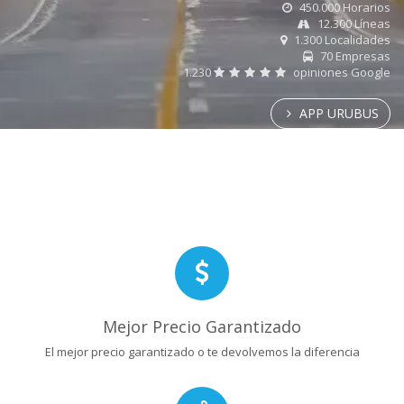
450.000 Horarios
12.300 Líneas
1.300 Localidades
70 Empresas
1.230
opiniones Google
APP URUBUS
Mejor Precio Garantizado
El mejor precio garantizado o te devolvemos la diferencia