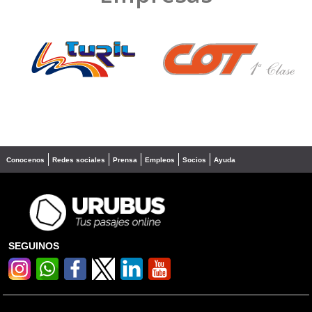
❮
❯
Conocenos
Redes sociales
Prensa
Empleos
Socios
Ayuda
SEGUINOS