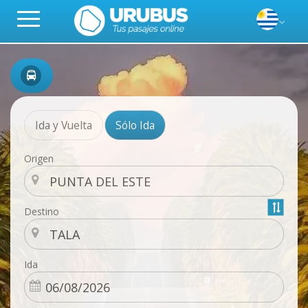
Ida y Vuelta
Sólo Ida
Origen
Destino
Ida