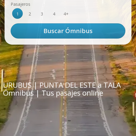
Pasajeros
1
2
3
4
4+
URUBUS | PUNTA DEL ESTE a TALA
Ómnibus | Tus pasajes online