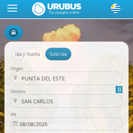
Ida y Vuelta
Sólo Ida
Origen
Destino
Ida