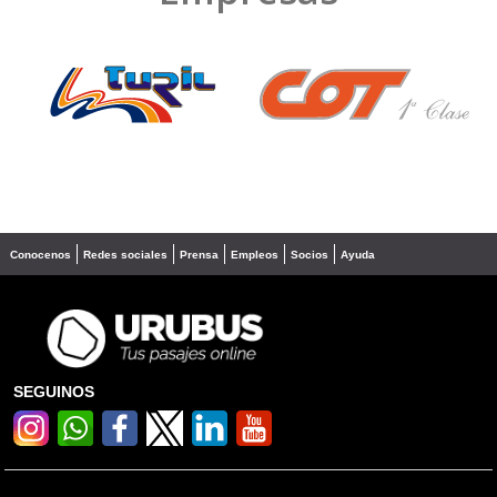
❮
❯
Conocenos
Redes sociales
Prensa
Empleos
Socios
Ayuda
SEGUINOS