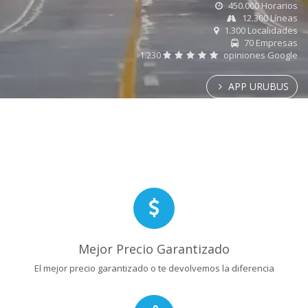
450.000 Horarios
12.300 Líneas
1.300 Localidades
70 Empresas
1.230
opiniones Google
APP URUBUS
Mejor Precio Garantizado
El mejor precio garantizado o te devolvemos la diferencia