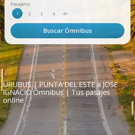
Pasajeros
1
2
3
4
4+
URUBUS | PUNTA DEL ESTE a JOSE
IGNACIO Ómnibus | Tus pasajes
online