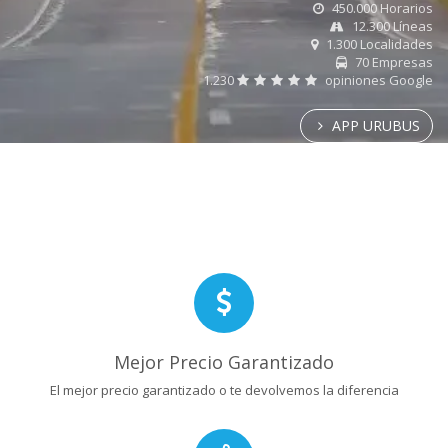
450.000 Horarios
12.300 Líneas
1.300 Localidades
70 Empresas
1.230
opiniones Google
APP URUBUS
Mejor Precio Garantizado
El mejor precio garantizado o te devolvemos la diferencia