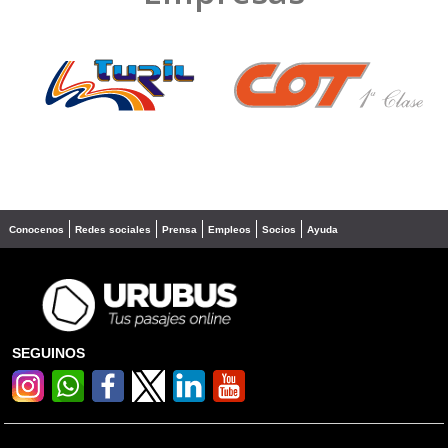
❮
❯
Conocenos
Redes sociales
Prensa
Empleos
Socios
Ayuda
SEGUINOS