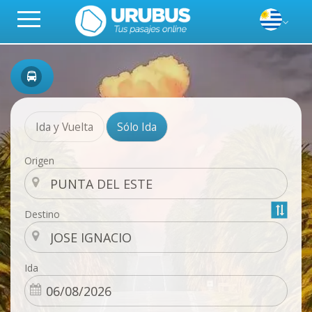
Ida y Vuelta
Sólo Ida
Origen
Destino
Ida