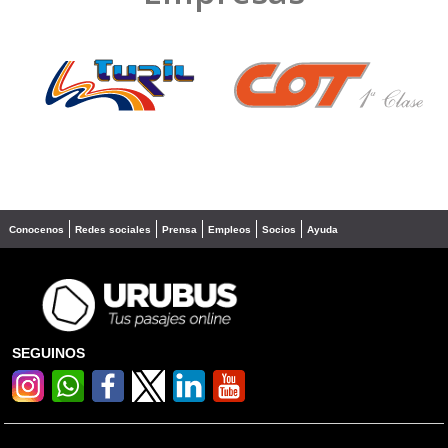
❮
❯
Conocenos
Redes sociales
Prensa
Empleos
Socios
Ayuda
SEGUINOS