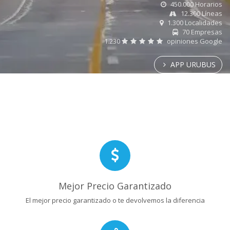
450.000 Horarios
12.300 Líneas
1.300 Localidades
70 Empresas
1.230
opiniones Google
APP URUBUS
Mejor Precio Garantizado
El mejor precio garantizado o te devolvemos la diferencia