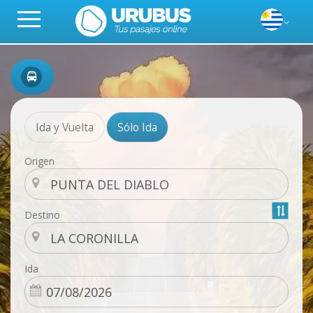
Ida y Vuelta
Sólo Ida
Origen
Destino
Ida