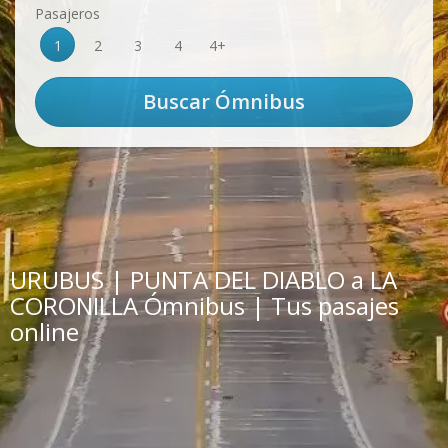
Pasajeros
1
2
3
4
4+
URUBUS | PUNTA DEL DIABLO a LA
CORONILLA Ómnibus | Tus pasajes
online