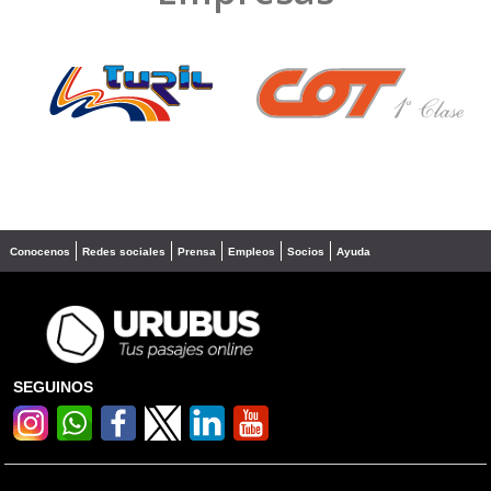
❮
❯
Conocenos
Redes sociales
Prensa
Empleos
Socios
Ayuda
SEGUINOS