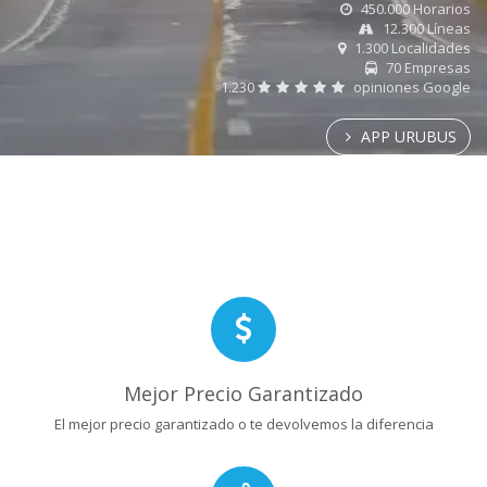
450.000 Horarios
12.300 Líneas
1.300 Localidades
70 Empresas
1.230
opiniones Google
APP URUBUS
Mejor Precio Garantizado
El mejor precio garantizado o te devolvemos la diferencia