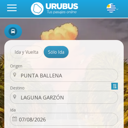
Ida y Vuelta
Sólo Ida
Origen
Destino
Ida