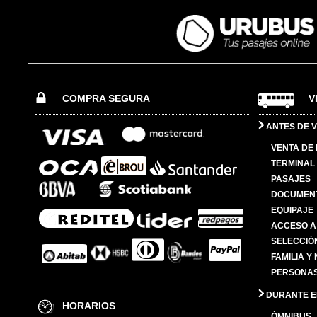
COMPRA SEGURA
V
ANTES DE V
VENTA DE
TERMINAL 
PASAJES
DOCUMENT
EQUIPAJE
ACCESO A
SELECCIÓ
FAMILIA Y
PERSONAS
DURANTE EL
HORARIOS
ÓMNIBUS