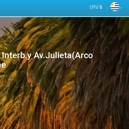
UYU $
Interb.y Av.Julieta(Arco
ne
Tus
online
ómnibus