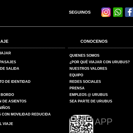
SEGUINOS
IAJE
CONOCENOS
IAJAR
QUIENES SOMOS
 PASAJES
¿POR QUÉ VIAJAR CON URUBUS?
DE SALIDA
NUESTROS VALORES
EQUIPO
O DE IDENTIDAD
REDES SOCIALES
PRENSA
 BORDO
EMPLEOS @ URUBUS
N DE ASIENTOS
SEA PARTE DE URUBUS
 NIÑOS
 CON MOVILIDAD REDUCIDA
APP
 VIAJE