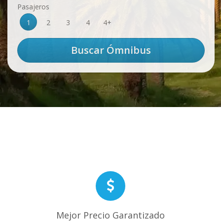
Pasajeros
1
2
3
4
4+
Mejor Precio Garantizado