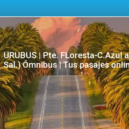
URUBUS | Pte. FLoresta-C.Azul a 
Sal.) Ómnibus | Tus pasajes onli