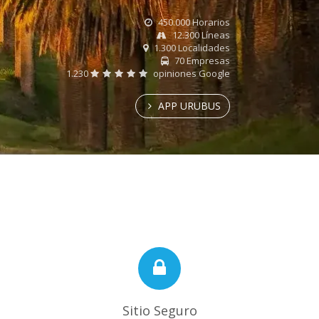
450.000 Horarios
12.300 Líneas
1.300 Localidades
70 Empresas
1.230
opiniones Google
APP URUBUS
Sitio Seguro