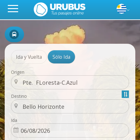
Ida y Vuelta
Sólo Ida
Origen
Destino
Ida