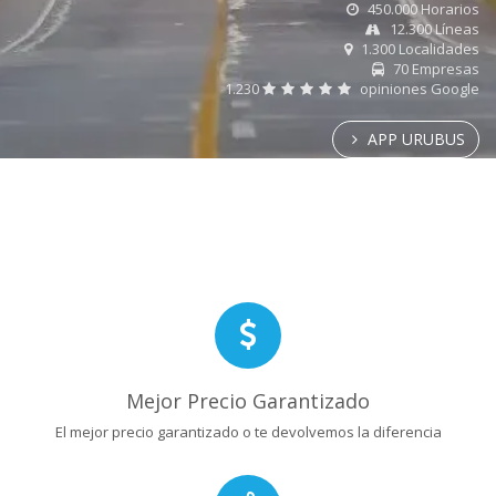
450.000 Horarios
12.300 Líneas
1.300 Localidades
70 Empresas
1.230
opiniones Google
APP URUBUS
Mejor Precio Garantizado
El mejor precio garantizado o te devolvemos la diferencia