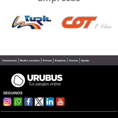
❮
❯
Conocenos
Redes sociales
Prensa
Empleos
Socios
Ayuda
SEGUINOS