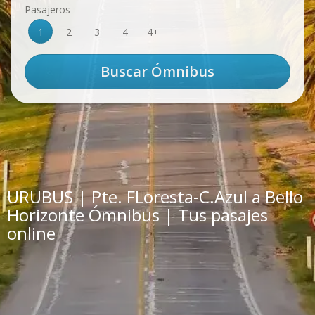
Pasajeros
1
2
3
4
4+
URUBUS | Pte. FLoresta-C.Azul a Bello
Horizonte Ómnibus | Tus pasajes
online