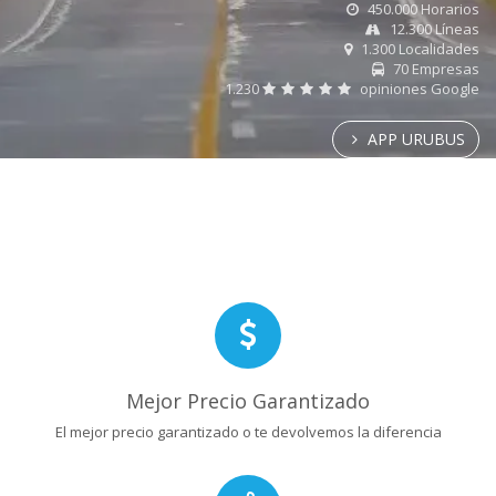
450.000 Horarios
12.300 Líneas
1.300 Localidades
70 Empresas
1.230
opiniones Google
APP URUBUS
Mejor Precio Garantizado
El mejor precio garantizado o te devolvemos la diferencia