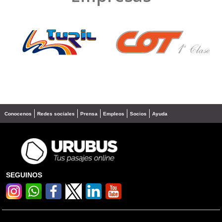
❮
❯
Conocenos
Redes sociales
Prensa
Empleos
Socios
Ayuda
SEGUINOS