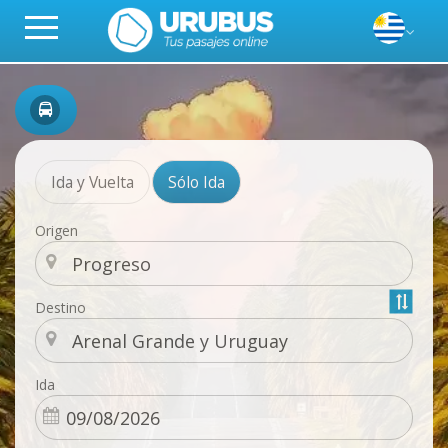
Ida y Vuelta
Sólo Ida
Origen
Destino
Ida