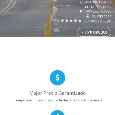
450.000 Horarios
12.300 Líneas
1.300 Localidades
70 Empresas
1.230
opiniones Google
APP URUBUS
Mejor Precio Garantizado
El mejor precio garantizado o te devolvemos la diferencia