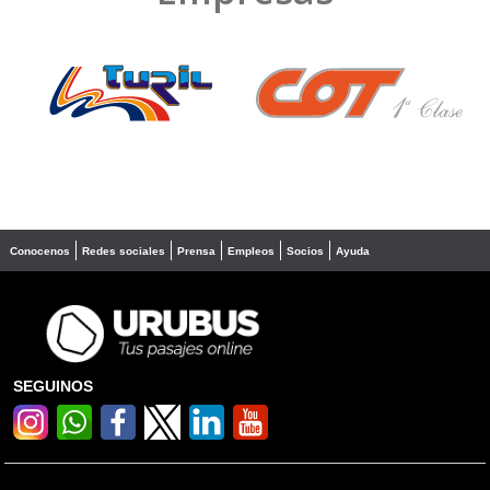
❮
❯
Conocenos
Redes sociales
Prensa
Empleos
Socios
Ayuda
SEGUINOS