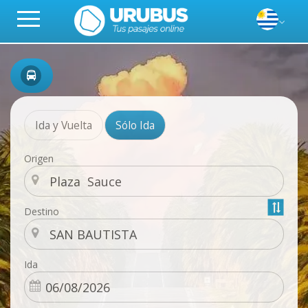
Ida y Vuelta
Sólo Ida
Origen
Destino
Ida