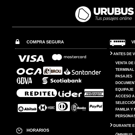
COMPRA SEGURA
V
ANTES DE V
VENTA DE
TERMINAL 
PASAJES
DOCUMENT
EQUIPAJE
ACCESO A
SELECCIÓ
FAMILIA Y
PERSONAS
DURANTE EL
HORARIOS
ÓMNIBUS