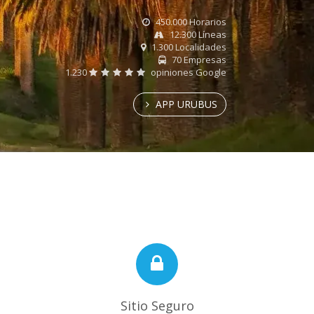
450.000 Horarios
12.300 Líneas
1.300 Localidades
70 Empresas
1.230
opiniones Google
APP URUBUS
Sitio Seguro