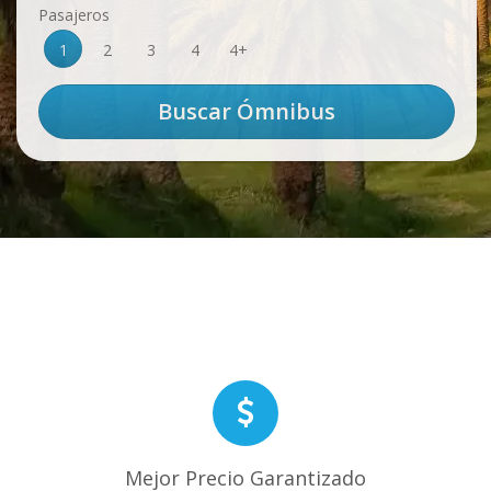
Pasajeros
1
2
3
4
4+
Mejor Precio Garantizado