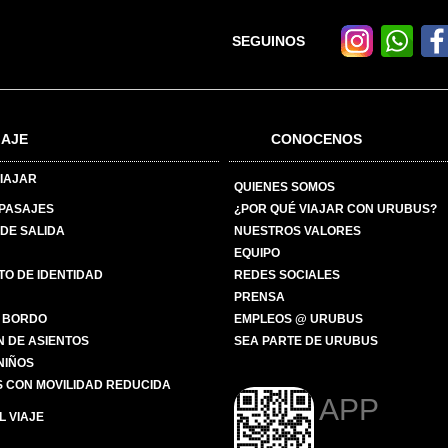
SEGUINOS
IAJE
CONOCENOS
IAJAR
QUIENES SOMOS
 PASAJES
¿POR QUÉ VIAJAR CON URUBUS?
DE SALIDA
NUESTROS VALORES
EQUIPO
O DE IDENTIDAD
REDES SOCIALES
PRENSA
 BORDO
EMPLEOS @ URUBUS
N DE ASIENTOS
SEA PARTE DE URUBUS
 NIÑOS
 CON MOVILIDAD REDUCIDA
APP
 VIAJE