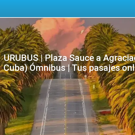
URUBUS | Plaza Sauce a Agraciad
Cuba) Ómnibus | Tus pasajes onl