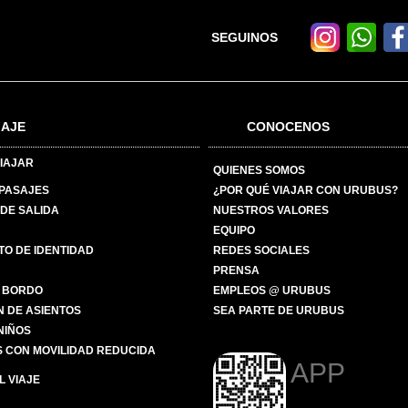
SEGUINOS
IAJE
CONOCENOS
IAJAR
QUIENES SOMOS
 PASAJES
¿POR QUÉ VIAJAR CON URUBUS?
DE SALIDA
NUESTROS VALORES
EQUIPO
O DE IDENTIDAD
REDES SOCIALES
PRENSA
 BORDO
EMPLEOS @ URUBUS
N DE ASIENTOS
SEA PARTE DE URUBUS
 NIÑOS
 CON MOVILIDAD REDUCIDA
APP
 VIAJE