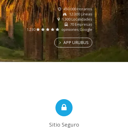
450.000 Horarios
12.300 Líneas
1.300 Localidades
70 Empresas
1.230
opiniones Google
APP URUBUS
Sitio Seguro