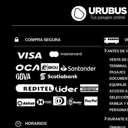
COMPRA SEGURA
V
ANTES DE V
VENTA DE
TERMINAL 
PASAJES
DOCUMENT
EQUIPAJE
ACCESO A
SELECCIÓ
FAMILIA Y
PERSONAS
DURANTE EL
HORARIOS
ÓMNIBUS