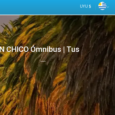
UYU $
N CHICO Ómnibus | Tus
Tus
online
ómnibus