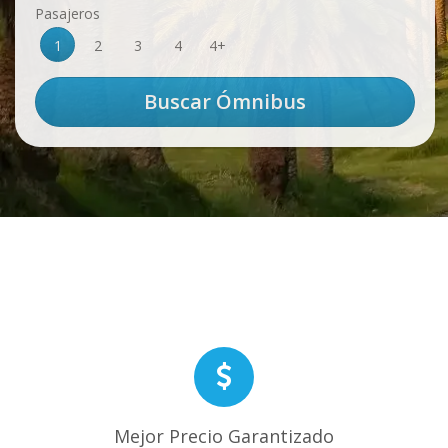
Pasajeros
1
2
3
4
4+
Mejor Precio Garantizado