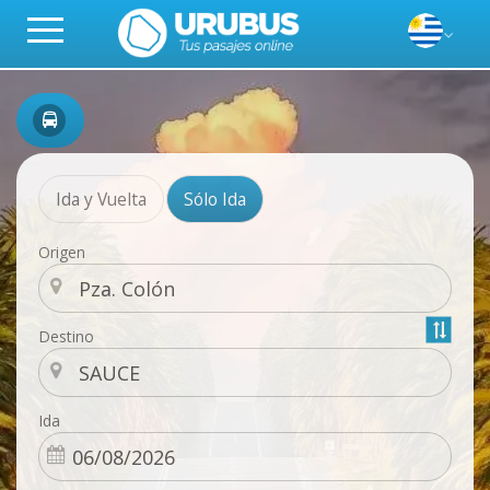
Ida y Vuelta
Sólo Ida
Origen
Destino
Ida