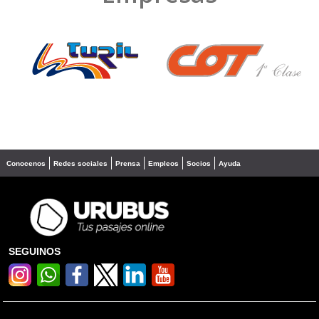
❮
❯
Conocenos
Redes sociales
Prensa
Empleos
Socios
Ayuda
SEGUINOS