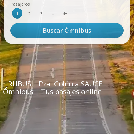
Pasajeros
1
2
3
4
4+
URUBUS | Pza. Colón a SAUCE
Ómnibus | Tus pasajes online