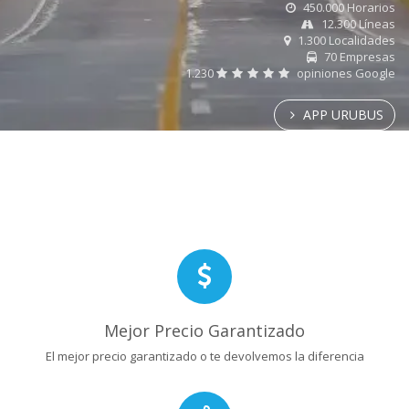
450.000 Horarios
12.300 Líneas
1.300 Localidades
70 Empresas
1.230
opiniones Google
APP URUBUS
Mejor Precio Garantizado
El mejor precio garantizado o te devolvemos la diferencia