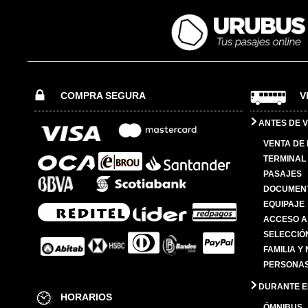
COMPRA SEGURA
V
ANTES DE V
VENTA DE
TERMINAL 
PASAJES
DOCUMENT
EQUIPAJE
ACCESO A
SELECCIÓ
FAMILIA Y
PERSONAS
DURANTE EL
HORARIOS
ÓMNIBUS