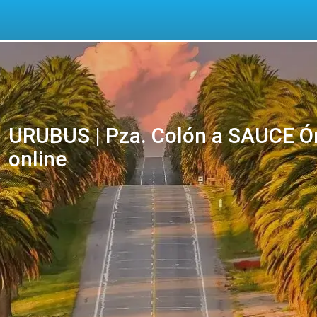
URUBUS | Pza. Colón a SAUCE Óm
online