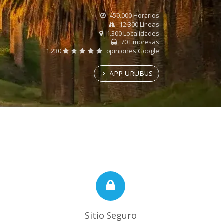
450.000 Horarios
12.300 Líneas
1.300 Localidades
70 Empresas
1.230
opiniones Google
APP URUBUS
Sitio Seguro