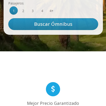
Pasajeros
1
2
3
4
4+
Mejor Precio Garantizado