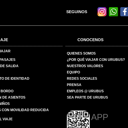
SEGUINOS
IAJE
CONOCENOS
IAJAR
QUIENES SOMOS
 PASAJES
¿POR QUÉ VIAJAR CON URUBUS?
DE SALIDA
NUESTROS VALORES
EQUIPO
O DE IDENTIDAD
REDES SOCIALES
PRENSA
 BORDO
EMPLEOS @ URUBUS
N DE ASIENTOS
SEA PARTE DE URUBUS
 NIÑOS
 CON MOVILIDAD REDUCIDA
APP
 VIAJE