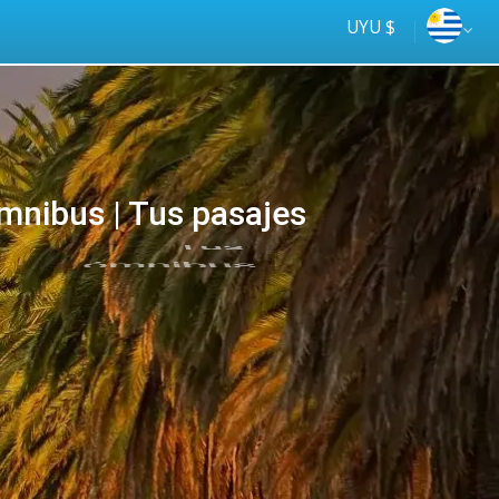
UYU $
nibus | Tus pasajes
Tus
online
ómnibus